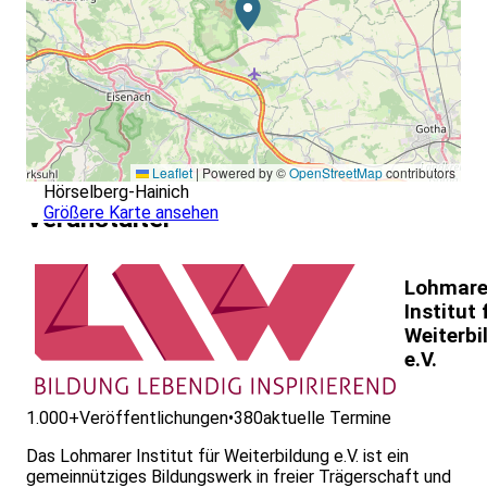
Leaflet
|
Powered by ©
OpenStreetMap
contributors
Hörselberg-Hainich
Größere Karte ansehen
Veranstalter
Lohmare
Institut 
Weiterbi
e.V.
1.000+
Veröffentlichungen
•
380
aktuelle Termine
Das Lohmarer Institut für Weiterbildung e.V. ist ein
gemeinnütziges Bildungswerk in freier Trägerschaft und