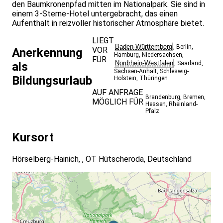
den Baumkronenpfad mitten im Nationalpark. Sie sind in
einem 3-Sterne-Hotel untergebracht, das einen
Aufenthalt in reizvoller historischer Atmosphäre bietet.
LIEGT
Baden-Württemberg
,
Berlin
,
VOR
Anerkennung
Hamburg
,
Niedersachsen
,
FÜR
Nordrhein-Westfalen
als
,
Saarland
,
Sachsen-Anhalt
,
Schleswig-
Bildungsurlaub
Holstein
,
Thüringen
AUF ANFRAGE
Brandenburg
,
Bremen
,
MÖGLICH FÜR
Hessen
,
Rheinland-
Pfalz
Kursort
Hörselberg-Hainich, , OT Hütscheroda, Deutschland