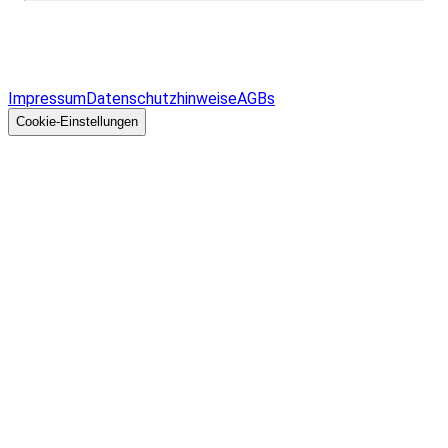
Infos & Gesetze nach Bundesland
Überblick
Allgemeines
Impressum
Datenschutzhinweise
AGBs
© 2026 EGcom
GmbH
Cookie-Einstellungen