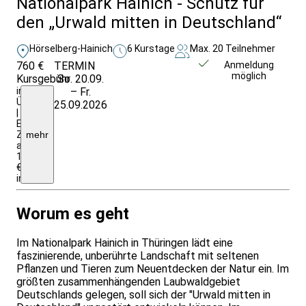
Nationalpark Hainich - Schutz für
den „Urwald mitten in Deutschland“
Hörselberg-Hainich
6 Kurstage
Max. 20 Teilnehmer
760 €
TERMIN
Weitere Infos &
Anmeldung
möglich
Kursgebühr
So. 20.09.
Anmeldung
inkl.
– Fr.
Ü/HP
25.09.2026
|
EZ-
Zuschlag:
mehr
ab
100
€
insgesamt
Worum es geht
Im Nationalpark Hainich in Thüringen lädt eine
faszinierende, unberührte Landschaft mit seltenen
Pflanzen und Tieren zum Neuentdecken der Natur ein. Im
größten zusammenhängenden Laubwaldgebiet
Deutschlands gelegen, soll sich der "Urwald mitten in