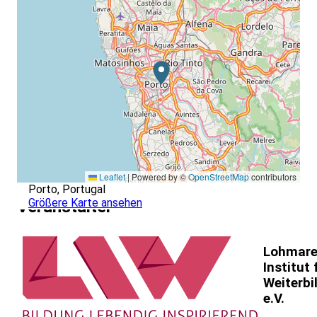
Leaflet
|
Powered by ©
OpenStreetMap
contributors
Porto, Portugal
Größere Karte ansehen
Veranstalter
Lohmare
Institut 
Weiterbi
e.V.