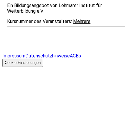
Ein Bildungsangebot von Lohmarer Institut für
Weiterbildung e.V..
Kursnummer des Veranstalters:
Mehrere
Infos & Gesetze nach Bundesland
Überblick
Allgemeines
Impressum
Datenschutzhinweise
AGBs
© 2026 EGcom
GmbH
Cookie-Einstellungen