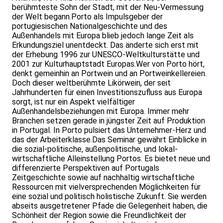
berühmteste Sohn der Stadt, mit der Neu-Vermessung
der Welt begann.Porto als Impulsgeber der
portugiesischen Nationalgeschichte und des
Außenhandels mit Europa blieb jedoch lange Zeit als
Erkundungsziel unentdeckt. Das änderte sich erst mit
der Erhebung 1996 zur UNESCO-Weltkulturstätte und
2001 zur Kulturhauptstadt Europas.Wer von Porto hört,
denkt gemeinhin an Portwein und an Portweinkellereien.
Doch dieser weltberühmte Likörwein, der seit
Jahrhunderten für einen Investitionszufluss aus Europa
sorgt, ist nur ein Aspekt vielfältiger
Außenhandelsbeziehungen mit Europa. Immer mehr
Branchen setzen gerade in jüngster Zeit auf Produktion
in Portugal. In Porto pulsiert das Unternehmer-Herz und
das der Arbeiterklasse.Das Seminar gewährt Einblicke in
die sozial-politische, außenpolitische, und lokal-
wirtschaftliche Alleinstellung Portos. Es bietet neue und
differenzierte Perspektiven auf Portugals
Zeitgeschichte sowie auf nachhaltig wirtschaftliche
Ressourcen mit vielversprechenden Möglichkeiten für
eine sozial und politisch holistische Zukunft. Sie werden
abseits ausgetretener Pfade die Gelegenheit haben, die
Schönheit der Region sowie die Freundlichkeit der