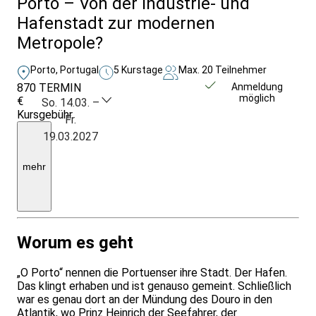
Porto – Von der Industrie- und
Hafenstadt zur modernen
Metropole?
Porto, Portugal
5 Kurstage
Max. 20 Teilnehmer
870
TERMIN
Weitere Infos &
Anmeldung
möglich
€
Anmeldung
So. 14.03. –
Kursgebühr
Fr.
inkl.
19.03.2027
Ü/F
|
EZ-
mehr
Zuschlag:
200
€
insgesamt
Worum es geht
„O Porto“ nennen die Portuenser ihre Stadt. Der Hafen.
Das klingt erhaben und ist genauso gemeint. Schließlich
war es genau dort an der Mündung des Douro in den
Atlantik, wo Prinz Heinrich der Seefahrer, der