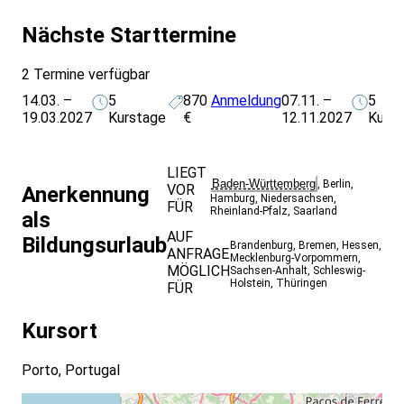
Nächste Starttermine
2 Termine verfügbar
14.03. –
5
870
Anmeldung
07.11. –
5
19.03.2027
Kurstage
€
12.11.2027
Kurs
LIEGT
Baden-Württemberg
,
Berlin
,
VOR
Anerkennung
Hamburg
,
Niedersachsen
,
FÜR
Rheinland-Pfalz
,
Saarland
als
AUF
Bildungsurlaub
Brandenburg
,
Bremen
,
Hessen
,
ANFRAGE
Mecklenburg-Vorpommern
,
MÖGLICH
Sachsen-Anhalt
,
Schleswig-
Holstein
,
Thüringen
FÜR
Kursort
Porto, Portugal