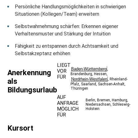
Persönliche Handlungsmöglichkeiten in schwierigen
Situationen (Kollegen/Team) erweitern
Selbstwahrnehmung schärfen: Erkennen eigener
Verhaltensmuster und Stärkung der Intuition
Fähigkeit zu entspannen durch Achtsamkeit und
Selbstakzeptanz erhöhen
LIEGT
Baden-Württemberg
,
VOR
Anerkennung
Brandenburg
,
Hessen
,
FÜR
Nordrhein-Westfalen
als
,
Rheinland-
Pfalz
,
Saarland
,
Sachsen-Anhalt
,
Bildungsurlaub
Thüringen
AUF
Berlin
,
Bremen
,
Hamburg
,
ANFRAGE
Niedersachsen
,
Schleswig-
MÖGLICH
Holstein
FÜR
Kursort