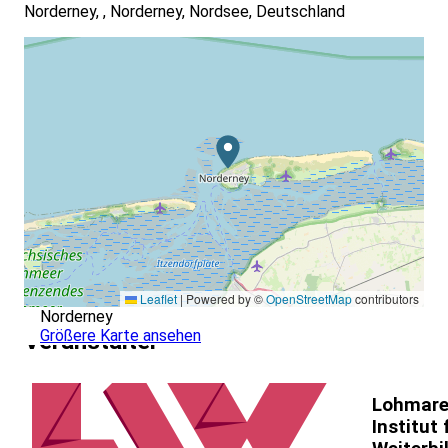
Norderney, , Norderney, Nordsee, Deutschland
Leaflet
|
Powered by ©
OpenStreetMap
contributors
Norderney
Größere Karte ansehen
Veranstalter
Lohmare
Institut 