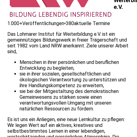
Weiterbi
e.V.
1.000+
Veröffentlichungen
•
380
aktuelle Termine
Das Lohmarer Institut für Weiterbildung e.V. ist ein
gemeinnütziges Bildungswerk in freier Trägerschaft und
seit 1982 vom Land NRW anerkannt. Ziele unserer Arbeit
sind,
Menschen in ihrer persönlichen und beruflichen
Entwicklung zu begleiten,
sie in ihrer sozialen, gesellschaftlichen und
ökologischen Verantwortung zu unterstützen und
ihre Handlungskompetenz zu erweitern,
sie bei der Mitgestaltung des demokratischen
Gemeinwesens zu stärken sowie einen
verantwortungsvollen Umgang mit unseren
natürlichen Ressourcen zu fördern.
Es ist uns ein Anliegen, eine neue Lernkultur zu pflegen:
Wir legen Wert auf ein aktives, kreatives und
selbstbestimmtes Lernen in einer leben­digen,
wertschätzenden und persönlichen Atmosphäre. Die