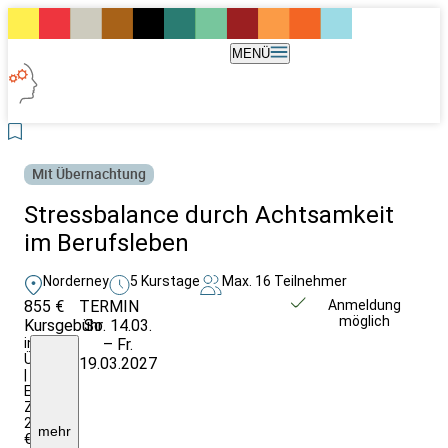
MENÜ
Mit Übernachtung
Stressbalance durch Achtsamkeit
im Berufsleben
Norderney
5 Kurstage
Max. 16 Teilnehmer
855 €
TERMIN
Weitere Infos &
Anmeldung
möglich
Kursgebühr
So. 14.03.
Anmeldung
inkl.
– Fr.
Ü/VP
19.03.2027
|
EZ-
Zuschlag:
20,–
mehr
€