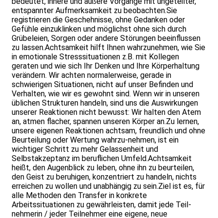
bedeutet, innere und äußere Vorgänge mit ungeteilter,
entspannter Aufmerksamkeit zu beobachten.Sie
registrieren die Geschehnisse, ohne Gedanken oder
Gefühle einzuklinken und möglichst ohne sich durch
Grübeleien, Sorgen oder andere Störungen beeinflussen
zu lassen.Achtsamkeit hilft Ihnen wahrzunehmen, wie Sie
in emotionale Stresssituationen z.B. mit Kollegen
geraten und wie sich Ihr Denken und Ihre Körperhaltung
verändern. Wir achten normalerweise, gerade in
schwierigen Situati­onen, nicht auf unser Befinden und
Verhalten, wie wir es gewohnt sind. Wenn wir in unseren
üblichen Strukturen handeln, sind uns die Auswirkungen
unserer Reaktionen nicht bewusst: Wir halten den Atem
an, atmen flacher, spannen unseren Körper an.Zu lernen,
unsere eigenen Reaktionen achtsam, freundlich und ohne
Beurteilung oder Wertung wahrzu-nehmen, ist ein
wichtiger Schritt zu mehr Gelassenheit und
Selbst­akzeptanz im beruflichen Umfeld.Achtsamkeit
heißt, den Augenblick zu leben, ohne ihn zu beurteilen,
den Geist zu beruhigen, konzentriert zu handeln, nichts
erreichen zu wollen und unabhängig zu sein.Ziel ist es, für
alle Methoden den Transfer in konkrete
Arbeitssituationen zu gewährleisten, damit jede Teil-
nehmerin / jeder Teilnehmer eine eigene, neue