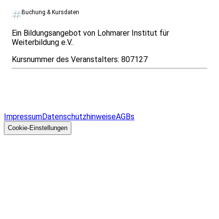
Buchung & Kursdaten
Ein Bildungsangebot von Lohmarer Institut für
Weiterbildung e.V..
Kursnummer des Veranstalters:
807127
Infos & Gesetze nach Bundesland
Überblick
Allgemeines
Impressum
Datenschutzhinweise
AGBs
© 2026 EGcom
GmbH
Cookie-Einstellungen