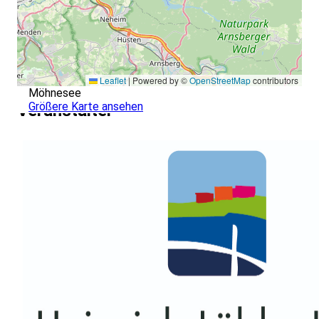
Leaflet
|
Powered by ©
OpenStreetMap
contributors
Möhnesee
Größere Karte ansehen
Veranstalter