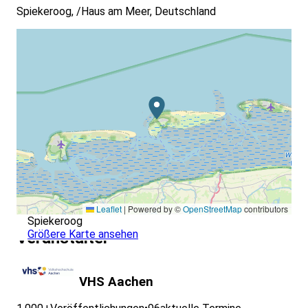
Spiekeroog, /Haus am Meer, Deutschland
Leaflet
|
Powered by ©
OpenStreetMap
contributors
Spiekeroog
Größere Karte ansehen
Veranstalter
VHS Aachen