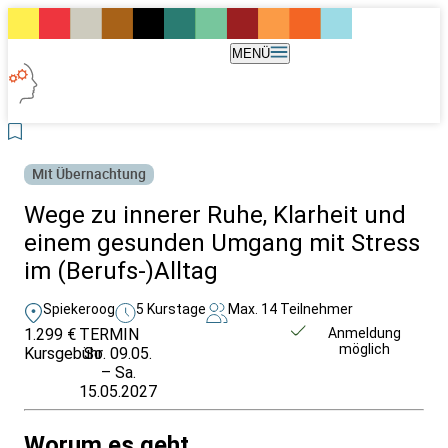
MENÜ
Mit Übernachtung
Wege zu innerer Ruhe, Klarheit und
einem gesunden Umgang mit Stress
im (Berufs-)Alltag
Spiekeroog
5 Kurstage
Max. 14 Teilnehmer
1.299 €
TERMIN
Weitere Infos &
Anmeldung
möglich
Kursgebühr
So. 09.05.
Anmeldung
– Sa.
15.05.2027
Worum es geht