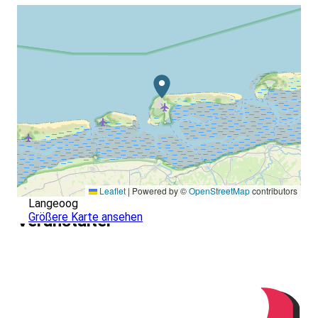
Leaflet
|
Powered by ©
OpenStreetMap
contributors
Langeoog
Größere Karte ansehen
Veranstalter