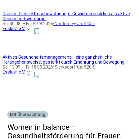
Ganzheitliche Stressbewältigung - Gewichtsreduktion als aktive
Gesundheitsvorsorge
So. 30.08. – Fr. 04.09.2026
•
Norderney
•
Ca. 440 €
Esslust e.V.
Aktives Gesundheitsmanagement – eine ganzheitliche
Herangehensweise, gestärkt durch Ernährung und Bewegung
So. 13.09. – Fr. 18.09.2026
•
Sierksdorf
•
Ca. 520 €
Esslust e.V.
Alle Bildungsurlaub Angebote
Mit Übernachtung
Women in balance –
Gesundheitsförderung für Frauen