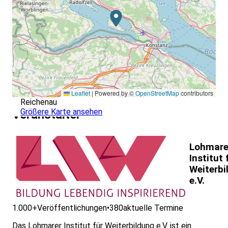
Leaflet
|
Powered by ©
OpenStreetMap
contributors
Reichenau
Größere Karte ansehen
Veranstalter
Lohmare
Institut 
Weiterbi
e.V.
1.000+
Veröffentlichungen
•
380
aktuelle Termine
Das Lohmarer Institut für Weiterbildung e.V. ist ein