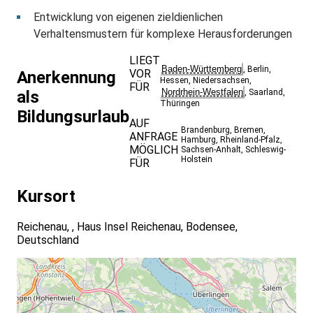
Entwicklung von eigenen zieldienlichen
Verhaltensmustern für komplexe Herausforderungen
LIEGT
Baden-Württemberg
,
Berlin
,
VOR
Anerkennung
Hessen
,
Niedersachsen
,
FÜR
Nordrhein-Westfalen
als
,
Saarland
,
Thüringen
Bildungsurlaub
AUF
Brandenburg
,
Bremen
,
ANFRAGE
Hamburg
,
Rheinland-Pfalz
,
MÖGLICH
Sachsen-Anhalt
,
Schleswig-
Holstein
FÜR
Kursort
Reichenau, , Haus Insel Reichenau, Bodensee,
Deutschland