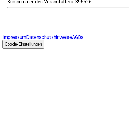
Kursnummer des Veranstalters:
896526
Infos & Gesetze nach Bundesland
Überblick
Allgemeines
Impressum
Datenschutzhinweise
AGBs
© 2026 EGcom
GmbH
Cookie-Einstellungen