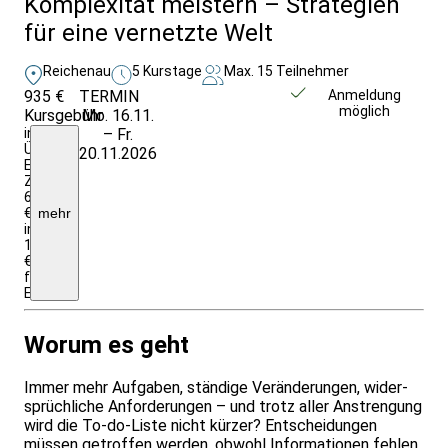
Komplexität meistern – Strategien
für eine vernetzte Welt
Reichenau
5 Kurstage
Max. 15 Teilnehmer
935 €
TERMIN
Weitere Infos &
Anmeldung
möglich
Kursgebühr
Mo. 16.11.
Anmeldung
inkl.
– Fr.
Ü/VP,
20.11.2026
EZ-
Zuschlag
64
€
mehr
insgesamt;
1135
€
für
Einrichtungen/Firmen
Worum es geht
Immer mehr Aufgaben, ständige Veränderungen, wider-
sprüchliche Anforderungen – und trotz aller Anstrengung
wird die To-do-Liste nicht kürzer? Entscheidungen
müssen getroffen werden, obwohl Informationen fehlen.