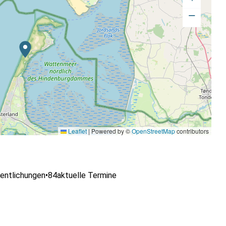
−
Leaflet
|
Powered by ©
OpenStreetMap
contributors
entlichungen
•
84
aktuelle Termine