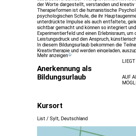
der Worte dargestellt, verstanden und kreativ
Therapieformen ist die humanistische Psychol
psychologischen Schule, die ihr Hauptaugenmer
unterdrückte Impulse als auch entfaltete, g
sichtbar gemacht und können so integriert und
Experimentierfeld und einen Erlebnisraum, um 
Leistungsdruck und den Anspruch, künstlerisc
In diesem Bildungsurlaub bekommen die Teilne
Kreativtherapie und werden eingeladen, auszupr
Mehr anzeigen
was sie vielleicht überraschen könnte. Dies g
LIEGT
Ausdrucksformen wie Malen, Tönen, Bewegen, 
Anerkennung als
Individuelle Prozesse, Empfindungen, Wünsche
verständlich.
Bildungsurlaub
AUF 
MÖGL
Kursort
List / Sylt, Deutschland