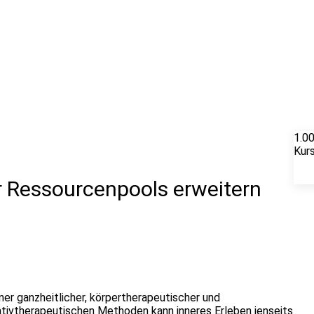
1.0
Kur
r Ressourcenpools erweitern
ner ganzheitlicher, körpertherapeutischer und
tivtherapeutischen Methoden kann inneres Erleben jenseits