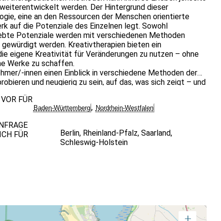
 weiterentwickelt werden. Der Hintergrund dieser
ogie, eine an den Ressourcen der Menschen orientierte
k auf die Potenziale des Einzelnen legt. Sowohl
elebte Potenziale werden mit verschiedenen Methoden
 gewürdigt werden. Kreativtherapien bieten ein
die eigene Kreativität für Veränderungen zu nutzen – ohne
he Werke zu schaffen.
hmer/-innen einen Einblick in verschiedene Methoden der
obieren und neugierig zu sein, auf das, was sich zeigt – und
eschieht auf der nonverbalen Ebene durch verschiedene
 VOR FÜR
Tanzen, kreatives Schreiben und andere Methoden.
,
Baden-Württemberg
Nordrhein-Westfalen
 und Geschichten werden sichtbar, spürbar, und
ANFRAGE
Berlin
,
Rheinland-Pfalz
,
Saarland
,
ICH FÜR
Schleswig-Holstein
+