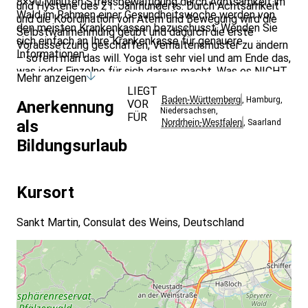
8×90 Minuten Stressbewältigung durch Achtsamkeit im
und Hysterie des 21. Jahrhunderts. Durch Achtsamkeit
Wald im Rahmen einer Gesundheitswoche werden von
und die Koordination von Atem und Bewegung wird die
den meisten Krankenkassen bezuschusst. Wenden Sie
Selbstwahrnehmung geübt und dadurch die erste
sich einfach an Ihre Krankenkasse für genauere
Voraussetzung geschaffen, Verhaltensmuster zu ändern
Informationen.
– sofern man das will. Yoga ist sehr viel und am Ende das,
was jeder Einzelne für sich daraus macht. Was es NICHT
Mehr anzeigen
ist: eine asiatische Gymnastik, eine Zirkusakrobatik, nur
LIEGT
etwas für Inder oder eine Religion.
Baden-Württemberg
,
Hamburg
,
VOR
Anerkennung
Niedersachsen
,
FÜR
Nordrhein-Westfalen
als
,
Saarland
Bildungsurlaub
Kursort
Sankt Martin, Consulat des Weins, Deutschland