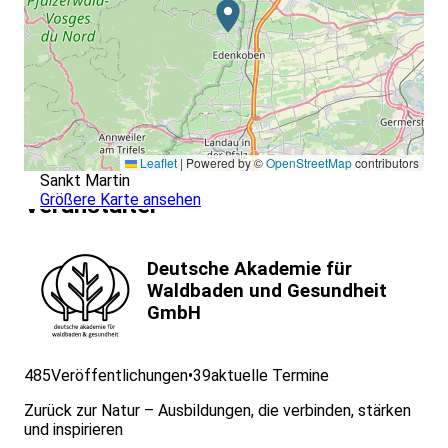
Leaflet
|
Powered by ©
OpenStreetMap
contributors
Sankt Martin
Größere Karte ansehen
Veranstalter
Deutsche Akademie für
Waldbaden und Gesundheit
GmbH
485
Veröffentlichungen
•
39
aktuelle Termine
Zurück zur Natur – Ausbildungen, die verbinden, stärken
und inspirieren