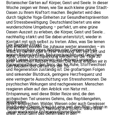
Botanischer Gärten auf Körper, Geist und Seele. In dieser
Woche zeigen wir Ihnen, wie Sie auch kleine grüne Stadt-
Oasen zu Ihrem Kraftort machen. Begleitet wird dies
durch tägliche Yoga-Einheiten zur Gesundheitsprävention
und Stressbewältigung. Deutschland bietet uns eine
wunderschöne Umgebung – perfekt, um eine grüne
Oasen-Auszeit zu erleben, die Körper, Geist und Seele
nachhaltig stärkt und Sie dabei unterstützt, wieder in
Kontakt mit sich selbst zu treten. Alles, was Sie lernen
Der Biophilia-Effekt
und erleben, können Sie zuhause weiter anwenden – im
Die Atmosphäre eines Waldes oder Gartens mit all
Wald, im Garten oder in Ihrer Wohnung. Mit viel Zeit und
seinen Botenstoffen, Naturgeräuschen und Gerüchen
Ruhe, Stille und Entspannung werden wir die Tage zu
stärkt unser Immunsystem und aktiviert unseren
einer wirklichen Auszeit machen. Die Natur erleben wir in
Parasympathikus, den Nerv, der für Ruhe, Stoffwechsel
den Wäldern und Gärten vor der Tür.
und Regeneration zuständig ist. Die großartigen Folgen
sind sinkender Blutdruck, geringere Herzfrequenz und
eine verringerte Ausschüttung von Stresshormonen. Die
psychischen Wirkungen sind nachgewiesen. Menschen
reagieren allein auf den Anblick von Natur mit
Entspannung, weil diese Bilder Reize sind, die den
archaischen Teil unseres Gehirns, das Reptiliengehirn,
Waldbaden
direkt ansprechen. Wälder, Wiesen oder auch Gewässer
Waldbaden (Shinrin Yoku) ist eine seit den 80er-Jahren in
stehen für Sicherheit, Nahrung und Schutz. Ganz ohne
Japan anerkannte Entspannungsmethode.
unser Zutun geht das Gehirn also in den