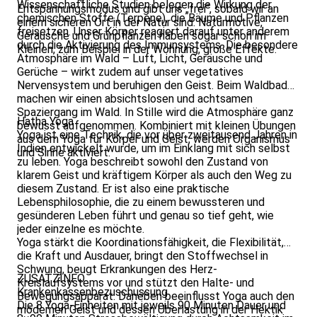
Wissenschaftliche Studien belegen die Wirkung der
Entspannungsmodus und gibt uns „frei“, sobald wir an
chemischen Stoffe (Terpene), die Bäume und Pflanzen
einem sicheren Ort in der Natur sind. Naturmotive,
freisetzen. Unser Körper reagiert darauf unter anderem
Geräusche und Grünpflanzen haben sogar schon im
durch die Aktivierung des Immunsystems. Die besondere
Kleinen, zum Beispiel in der Wohnung, große Effekte.
Atmosphäre im Wald – Luft, Licht, Geräusche und
Gerüche – wirkt zudem auf unser vegetatives
Nervensystem und beruhigen den Geist. Beim Waldbaden
machen wir einen absichtslosen und achtsamen
Spaziergang im Wald. In Stille wird die Atmosphäre ganz
Hatha Yoga
bewusst aufgenommen. Kombiniert mit kleinen Übungen
Yoga ist eine Technik, die vor über zweitausend Jahren in
aus dem Yoga für Körper und Geist, werden Organismus
Indien entwickelt wurde, um im Einklang mit sich selbst
und Sinne aktiviert.
zu leben. Yoga beschreibt sowohl den Zustand von
klarem Geist und kräftigem Körper als auch den Weg zu
diesem Zustand. Er ist also eine praktische
Lebensphilosophie, die zu einem bewussteren und
gesünderen Leben führt und genau so tief geht, wie
jeder einzelne es möchte.
Yoga stärkt die Koordinationsfähigkeit, die Flexibilität,
die Kraft und Ausdauer, bringt den Stoffwechsel in
Schwung, beugt Erkrankungen des Herz-
ZUSATZINFO
Kreislaufsystems vor und stützt den Halte- und
Krankenkassenbezuschussung
Bewegungsapparat. Daneben beeinflusst Yoga auch den
Die 8 Yoga-Einheiten mit jeweils 90 Minuten Dauer und
modernen Geist und dessen Überlastung in der Hektik