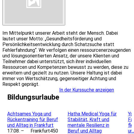
Im Mittelpunkt unserer Arbeit steht der Mensch. Dabei
lautet unser Motto: „Gesundheitsförderung und
Persönlichkeitsentwicklung durch Schatzsuche statt
Fehlerfahndung“. Wir verfolgen einen ressourcenerzeugenden
und lösungsorientierten Ansatz, der unsere Klienten und
Teilnehmer dabei unterstützt, sich ihrer individuellen
Ressourcen und Kompetenzen bewusst zu werden, diese zu
erweitern und gezielt zu nutzen. Unsere Haltung ist dabei
immer von Wertschätzung, gegenseitiger Achtung und
Respekt geprägt.
In der Kurssuche anzeigen
Bildungsurlaube
Leaflet
|
Powered by ©
OpenStreetMap
contributors
Achtsames Yoga und
Hatha Medical Yoga für
Yo
Rückentraining für Beruf
Stabilität, Kraft und
Fa
und Alltag in Frankfurt
mentale Resilienz in
fl
17.08. –
Frankfurt
450
Beruf und Alltag
un