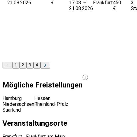
21.08.2026
€
17.08. –
Frankfurt
450
3
21.08.2026
€
St
1
2
3
4
Mögliche Freistellungen
Hamburg
Hessen
Niedersachsen
Rheinland-Pfalz
Saarland
Veranstaltungsorte
Frankfurt
Frankfurt am Main